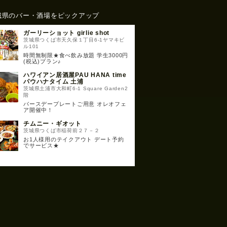
城県のバー・酒場をピックアップ
ガーリーショット girlie shot
茨城県つくば市天久保１丁目6-1ヤマキビ
ル101
時間無制限★食べ飲み放題 学生3000円
(税込)プラン♪
ハワイアン居酒屋PAU HANA time
パウハナタイム 土浦
茨城県土浦市大和町6-1 Square Garden2
階
バースデープレートご用意 オレオフェ
ア開催中！
チムニー・ギオット
茨城県つくば市稲荷前２７－２
お1人様用のテイクアウト デート予約
でサービス★