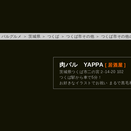
バルグルメ
＞
茨城県
＞
つくば
＞
つくば市その他
＞
つくば市その他
肉バル YAPPA
[ 居酒屋 ]
茨城県つくば市二の宮２-14-20 102
つくば駅から車で5分！
お好きなイラストでお祝い まるで黒毛