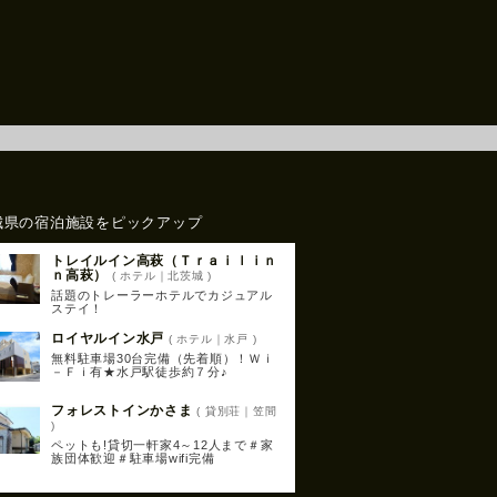
城県の宿泊施設をピックアップ
トレイルイン高萩（Ｔｒａｉｌｉｎ
ｎ高萩）
( ホテル｜北茨城 )
話題のトレーラーホテルでカジュアル
ステイ！
ロイヤルイン水戸
( ホテル｜水戸 )
無料駐車場30台完備（先着順）！Ｗｉ
－Ｆｉ有★水戸駅徒歩約７分♪
フォレストインかさま
( 貸別荘｜笠間
)
ペットも!貸切一軒家4～12人まで＃家
族団体歓迎＃駐車場wifi完備