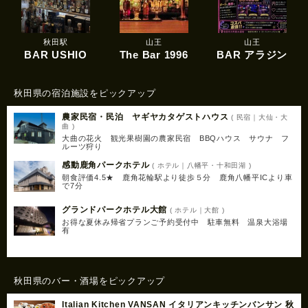
秋田駅
山王
山王
BAR USHIO
The Bar 1996
BAR アラジン
秋田県の宿泊施設をピックアップ
農家民宿・民泊 ヤギヤカタゲストハウス
( 民宿｜大仙・大
曲 )
大曲の花火 観光果樹園の農家民宿 BBQハウス サウナ フ
ルーツ狩り
感動鹿角パークホテル
( ホテル｜八幡平・十和田湖 )
朝食評価4.5★ 鹿角花輪駅より徒歩５分 鹿角八幡平ICより車
で7分
グランドパークホテル大館
( ホテル｜大館 )
お得な夏休み帰省プランご予約受付中 駐車無料 温泉大浴場
有
秋田県のバー・酒場をピックアップ
Italian Kitchen VANSAN イタリアンキッチンバンサン 秋