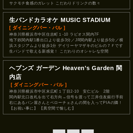
サクモチ食感のガレット こだわりドリンクの数々
生バンドカラオケ MUSIC STADIUM
[ ダイニングバー・バル ]
神奈川県横浜市中区住吉町１-10 ラビオス関内7F
地下鉄関内駅1番出口より徒歩3分／JR関内駅より徒歩5分／横
浜スタジアムより徒歩1分 デイリーヤマザキのビルの７Ｆです
生バンドで歌える新感覚！ こだわりのオシャレな空間
ヘブンズ ガーデン Heaven’s Garden 関
内店
[ ダイニングバー・バル ]
神奈川県横浜市中区末広町１丁目2-10 安仁ビル 2階
関内駅北口改札を出て右方向→信号を渡って三井住友銀行手前
右にあるパン屋さんとベローチェさんの間を入ってPIAの隣！
【お祝い事に】 【異空間で愉しむ】