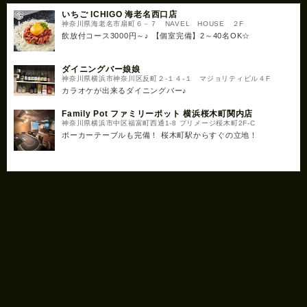
いちご ICHIGO 海老名西口店
神奈川県海老名市扇町６－７ NAVEL HOUSE ２F
飲放付コース3000円～♪ 【個室完備】2～40名OK☆
ダイニングバー娘娘
神奈川県横浜市神奈川区反町２‐１４‐１ マジョリティビル４F
カラオケが出来るダイニングバー♪
Family Pot ファミリーポット 横浜桜木町関内店
神奈川県横浜市中区福富町西通1-8 プリメージ桜木町2F-C
ポーカーテーブルも完備！ 桜木町駅からすぐの立地！