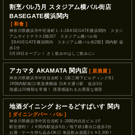
割烹バル乃月 スタジアム横バル街店
BASEGATE横浜関内
[ 和食 ]
神奈川県横浜市中区港町１-1-1BASEGATE横浜関内 スタジ
アムサイドテラス2階207 スタジアム横バル街
【BASEGATE横浜関内 スタジアム横バル街2階】関内駅 徒
歩1分
3月19日オープン！ さく飲みやはしご飲みに♪
アカマタ AKAMATA 関内店
[ 居酒屋 ]
神奈川県横浜市中区住吉町１-1第三柳下ビルディングB1
JR関内駅南口/東急東横線 日本大通り駅 徒歩3分
泡盛は20種類を常備！ 清潔感溢れるお洒落な個室
地酒ダイニング おーるどすぱいす 関内
[ ダイニングバー・バル ]
神奈川県横浜市中区住吉町３-29関内住吉ビル２F
駅近便利！ＪＲ関内駅徒歩5分／地下鉄1番出口徒歩3分
お酒・ケーキ持ち込みOK◎ 単品飲み放題2ｈ￥3,300！