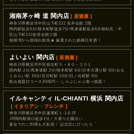
湘南茅ヶ崎 道 関内店
[ 居酒屋 ]
神奈川県横浜市中区山下町222 友井会館 2階
関内駅徒歩5分/桜木町駅徒歩7分/馬車道駅徒歩5分移転先：中
区山下町222友井会館２階
相模湾から朝採れ鮮魚★ 厳選された銘柄日本酒！
よいよい 関内店
[ 居酒屋 ]
神奈川県横浜市中区相生町５－８０－２０１
関内駅 2分/馬車道駅 2分/桜木町駅 4分/日本大通り駅 6分/みな
とみらい駅 10分/石川町駅 10分/日ノ出町駅 8分
飲み放題付コース3500円～ しゃぶしゃぶ食べ放題！
イルキャンティ IL‐CHIANTI 横浜 関内店
[ イタリアン・フレンチ ]
神奈川県横浜市中区蓬莱町１-1-6-1F
JR関内駅南口徒歩1分／大通り公園沿い
宴会でのご利用も大歓迎！ 記念日にぴったり