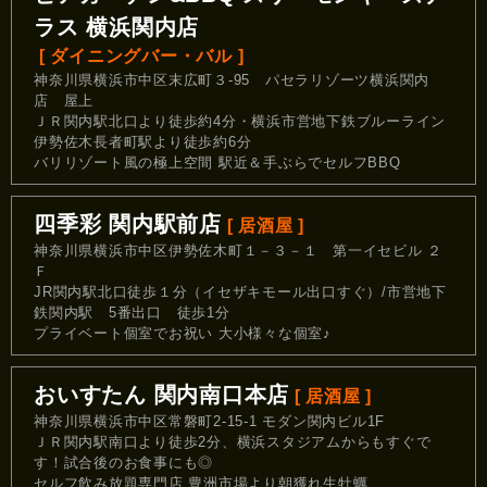
ラス 横浜関内店
[ ダイニングバー・バル ]
神奈川県横浜市中区末広町３-95 パセラリゾーツ横浜関内
店 屋上
ＪＲ関内駅北口より徒歩約4分・横浜市営地下鉄ブルーライン
伊勢佐木長者町駅より徒歩約6分
バリリゾート風の極上空間 駅近＆手ぶらでセルフBBQ
四季彩 関内駅前店
[ 居酒屋 ]
神奈川県横浜市中区伊勢佐木町１－３－１ 第一イセビル ２
Ｆ
JR関内駅北口徒歩１分（イセザキモール出口すぐ）/市営地下
鉄関内駅 5番出口 徒歩1分
プライベート個室でお祝い 大小様々な個室♪
おいすたん 関内南口本店
[ 居酒屋 ]
神奈川県横浜市中区常磐町2-15-1 モダン関内ビル1F
ＪＲ関内駅南口より徒歩2分、横浜スタジアムからもすぐで
す！試合後のお食事にも◎
セルフ飲み放題専門店 豊洲市場より朝獲れ生牡蠣