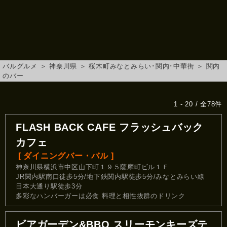
バルグルメ
＞
神奈川県
＞
桜木町みなとみらい･関内･中華街
＞
関内
のバー
1 - 20 / 全78件
FLASH BACK CAFE フラッシュバック
カフェ
[ ダイニングバー・バル ]
神奈川県横浜市中区山下町１９５薩摩町ビル１Ｆ
JR関内駅南口徒歩5分/地下鉄関内駅徒歩5分/みなとみらい線
日本大通り駅徒歩3分
多彩なハンバーガーは必食 料理と相性抜群のドリンク
ビアガーデン&BBQ スリーモンキーズテ