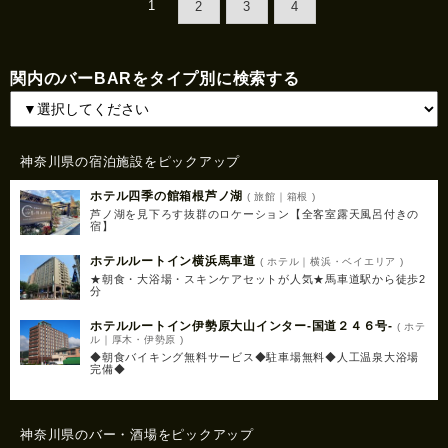
1
2
3
4
関内のバーBARをタイプ別に検索する
神奈川県の宿泊施設をピックアップ
ホテル四季の館箱根芦ノ湖
( 旅館｜箱根 )
芦ノ湖を見下ろす抜群のロケーション【全客室露天風呂付きの
宿】
ホテルルートイン横浜馬車道
( ホテル｜横浜・ベイエリア )
★朝食・大浴場・スキンケアセットが人気★馬車道駅から徒歩2
分
ホテルルートイン伊勢原大山インター‐国道２４６号‐
( ホテ
ル｜厚木・伊勢原 )
◆朝食バイキング無料サービス◆駐車場無料◆人工温泉大浴場
完備◆
神奈川県のバー・酒場をピックアップ