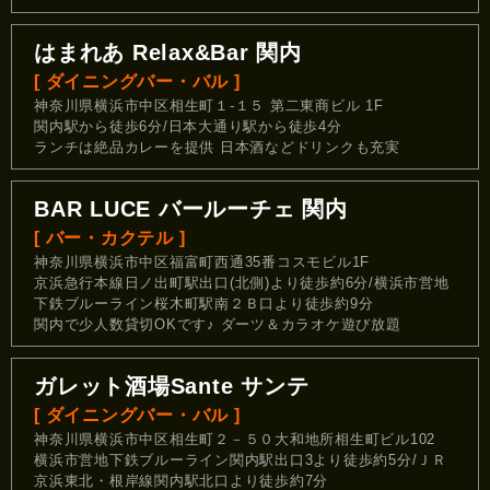
はまれあ Relax&Bar 関内
[ ダイニングバー・バル ]
神奈川県横浜市中区相生町１-１５ 第二東商ビル 1F
関内駅から徒歩6分/日本大通り駅から徒歩4分
ランチは絶品カレーを提供 日本酒などドリンクも充実
BAR LUCE バールーチェ 関内
[ バー・カクテル ]
神奈川県横浜市中区福富町西通35番コスモビル1F
京浜急行本線日ノ出町駅出口(北側)より徒歩約6分/横浜市営地
下鉄ブルーライン桜木町駅南２Ｂ口より徒歩約9分
関内で少人数貸切OKです♪ ダーツ＆カラオケ遊び放題
ガレット酒場Sante サンテ
[ ダイニングバー・バル ]
神奈川県横浜市中区相生町２－５０大和地所相生町ビル102
横浜市営地下鉄ブルーライン関内駅出口3より徒歩約5分/ＪＲ
京浜東北・根岸線関内駅北口より徒歩約7分