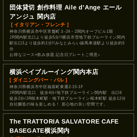
団体貸切 創作料理 Aile d’Ange エール
アンジュ 関内店
[ イタリアン・フレンチ ]
神奈川県横浜市中区常盤町３-24－2関内オーブビル1階
JR関内駅北口より徒歩5分!!横浜市営地下鉄ブルーライン関内
駅出口3より徒歩約1分!!みなとみらい線馬車道駅より徒歩約5
分
お得なコース×飲み放題 記念日プレートご用意♪
横浜ベイブルーイング関内本店
[ ダイニングバー・バル ]
神奈川県横浜市中区福富町東通2-15-1F
JR関内駅北口 徒歩4分/地下鉄ブルーライン関内駅 出口6
徒歩2分/JR桜木町駅・地下鉄ブルーライン桜木町駅 徒歩12分
自社醸造の味を楽しめる！ 居心地の良い空間です。
The TRATTORIA SALVATORE CAFE
BASEGATE横浜関内