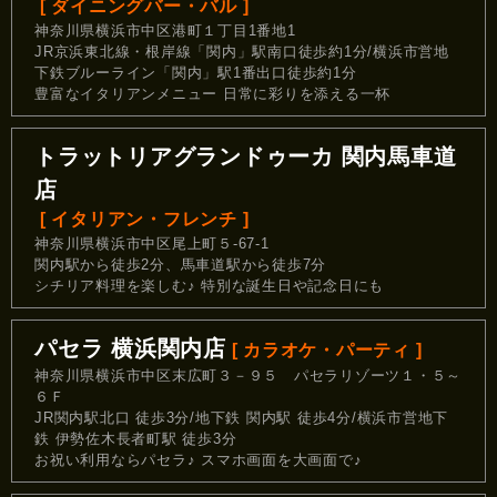
[ ダイニングバー・バル ]
神奈川県横浜市中区港町１丁目1番地1
JR京浜東北線・根岸線「関内」駅南口徒歩約1分/横浜市営地
下鉄ブルーライン「関内」駅1番出口徒歩約1分
豊富なイタリアンメニュー 日常に彩りを添える一杯
トラットリアグランドゥーカ 関内馬車道
店
[ イタリアン・フレンチ ]
神奈川県横浜市中区尾上町５-67-1
関内駅から徒歩2分、馬車道駅から徒歩7分
シチリア料理を楽しむ♪ 特別な誕生日や記念日にも
パセラ 横浜関内店
[ カラオケ・パーティ ]
神奈川県横浜市中区末広町３－９５ パセラリゾーツ１・５～
６Ｆ
JR関内駅北口 徒歩3分/地下鉄 関内駅 徒歩4分/横浜市営地下
鉄 伊勢佐木長者町駅 徒歩3分
お祝い利用ならパセラ♪ スマホ画面を大画面で♪