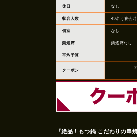
休日
なし
収容人数
49名 ( 宴会時
個室
なし
禁煙席
禁煙席なし
平均予算
クーポン
『絶品！もつ鍋 こだわりの串