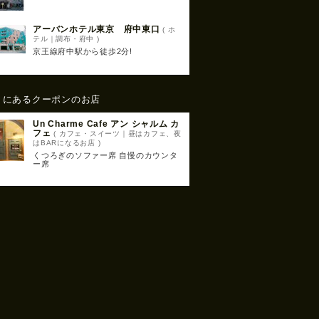
アーバンホテル東京 府中東口
( ホ
テル｜調布・府中 )
京王線府中駅から徒歩2分!
くにあるクーポンのお店
Un Charme Cafe アン シャルム カ
フェ
( カフェ・スイーツ｜昼はカフェ、夜
はBARになるお店 )
くつろぎのソファー席 自慢のカウンタ
ー席