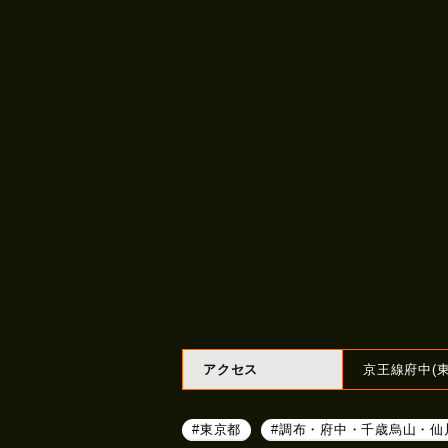
アクセス
京王線府中(
#東京都
#調布・府中・千歳烏山・仙