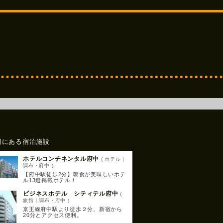
辺にある宿泊施設
ホテルコンチネンタル府中
( ホテル｜
調布・府中 )
【府中駅徒歩2分】朝食が美味しいホテ
ル13選掲載ホテル！
ビジネスホテル シティテル府中
(
旅館｜調布・府中 )
京王線府中駅より徒歩２分。新宿から
20分とアクセス便利。