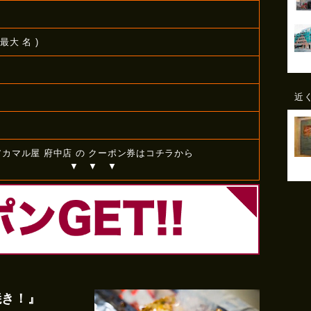
最大 名 )
近
アカマル屋 府中店 の クーポン券はコチラから
▼ ▼ ▼
焼き！』