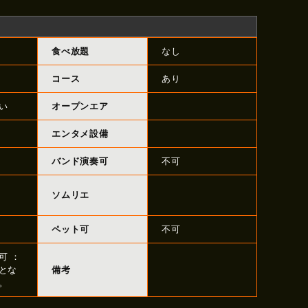
食べ放題
なし
コース
あり
い
オープンエア
エンタメ設備
バンド演奏可
不可
ソムリエ
ペット可
不可
可 ：
とな
備考
。