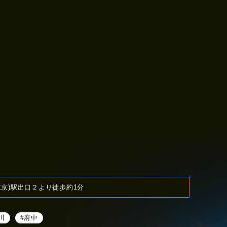
東京)駅出口２より徒歩約1分
川
#府中