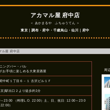
アカマル屋 府中店
＜ あかまるや ふちゅうてん ＞
東京｜調布・府中・千歳烏山・仙川｜府中
マル屋 府中店
イニングバー・バル
周
分!お手頃に楽しめる大衆居酒屋
府中町１丁目６－１ 古沢ビル１Ｆ
東京)駅出口２より徒歩約1分
0～23:00 （料理L.O. 22:00）土、日、祝日: 12:00～23:0
22:00）