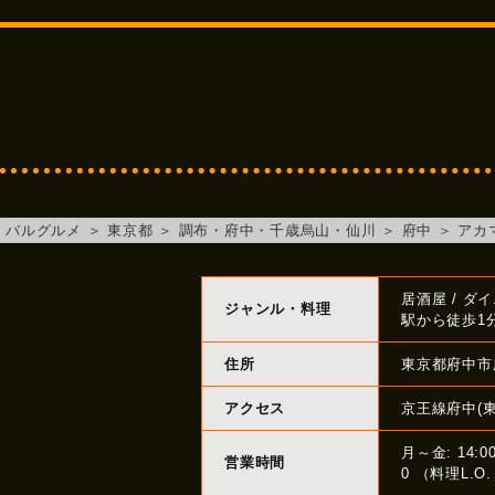
バルグルメ
＞
東京都
＞
調布・府中・千歳烏山・仙川
＞
府中
＞
アカ
居酒屋 / ダ
ジャンル・料理
駅から徒歩1
住所
東京都府中市
アクセス
京王線府中(
月～金: 14:0
営業時間
0 （料理L.O. 