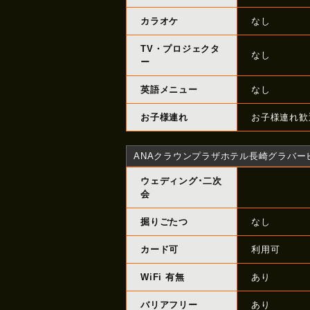
カラオケ
なし
TV・プロジェクタ
なし
ー
英語メニュー
なし
お子様連れ
お子様連れ歓
ANAクラウンプラザホテル長崎グラバーヒル
ウェディング･二次
会
掘りごたつ
なし
カード可
利用可
WiFi 有無
あり
バリアフリー
あり