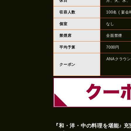
休日
月、火、水、
収容人数
100名 ( 宴会
個室
なし
禁煙席
全面禁煙
平均予算
7000円
ANAクラウン
クーポン
『和・洋・中の料理を堪能♪ 充