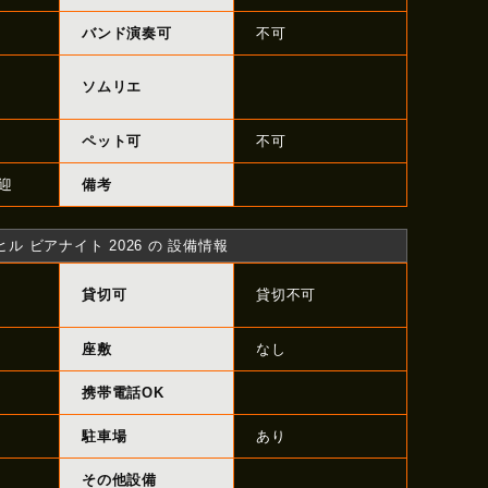
バンド演奏可
不可
ソムリエ
ペット可
不可
迎
備考
 ビアナイト 2026 の 設備情報
貸切可
貸切不可
座敷
なし
携帯電話OK
駐車場
あり
その他設備