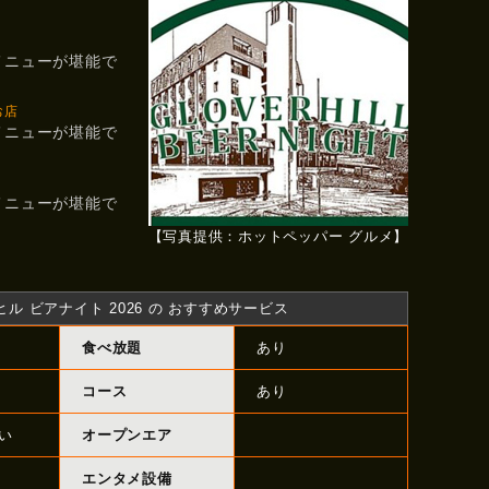
メニューが堪能で
お店
メニューが堪能で
メニューが堪能で
【写真提供：ホットペッパー グルメ】
 ビアナイト 2026 の おすすめサービス
食べ放題
あり
コース
あり
い
オープンエア
エンタメ設備