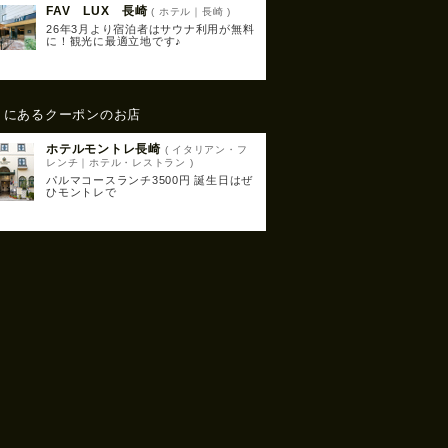
FAV LUX 長崎
( ホテル｜長崎 )
26年3月より宿泊者はサウナ利用が無料
に！観光に最適立地です♪
くにあるクーポンのお店
ホテルモントレ長崎
( イタリアン・フ
レンチ｜ホテル・レストラン )
パルマコースランチ3500円 誕生日はぜ
ひモントレで