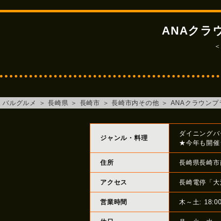
ANAクラ
＜
バルグルメ
＞
長崎県
＞
長崎市
＞
長崎市内その他
＞
ANAクラウンプ
ダイニングバ
ジャンル・料理
★今年も開催
住所
長崎県長崎市南
アクセス
長崎電停「大
営業時間
木～土: 18:0