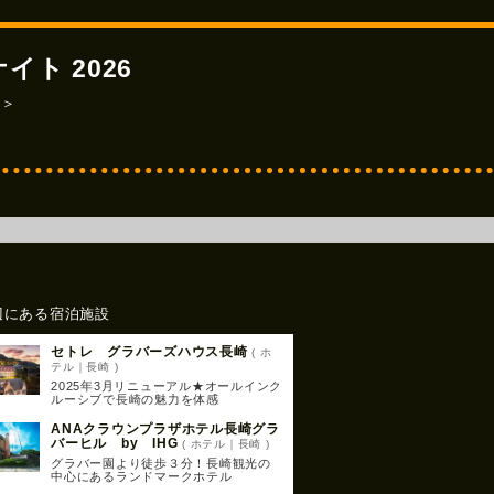
ト 2026
 ＞
辺にある宿泊施設
セトレ グラバーズハウス長崎
( ホ
テル｜長崎 )
2025年3月リニューアル★オールインク
ルーシブで長崎の魅力を体感
ANAクラウンプラザホテル長崎グラ
バーヒル by IHG
( ホテル｜長崎 )
グラバー園より徒歩３分！長崎観光の
中心にあるランドマークホテル