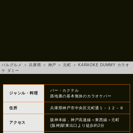
バルグルメ
＞
兵庫県
＞
神戸
＞
元町
＞
KARAOKE DUMMY カラオ
ケ ダミー
バー・カクテル
ジャンル・料理
路地裏の基本無休のカラオケバー
住所
兵庫県神戸市中央区元町通１－１２－８
阪神本線，神戸高速線＜東西線＞元町
アクセス
(阪神)駅東出口より徒歩約2分