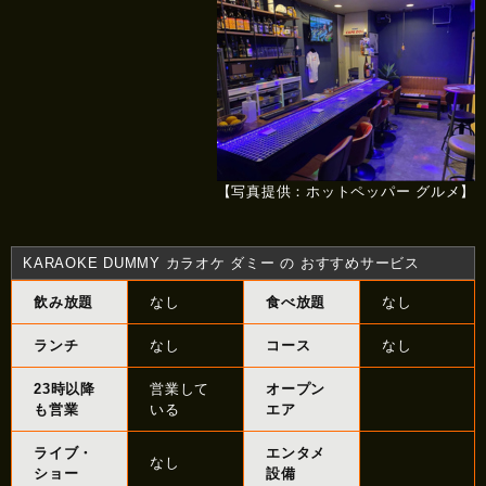
【写真提供：ホットペッパー グルメ】
KARAOKE DUMMY カラオケ ダミー の おすすめサービス
飲み放題
なし
食べ放題
なし
ランチ
なし
コース
なし
23時以降
営業して
オープン
も営業
いる
エア
ライブ・
エンタメ
なし
ショー
設備