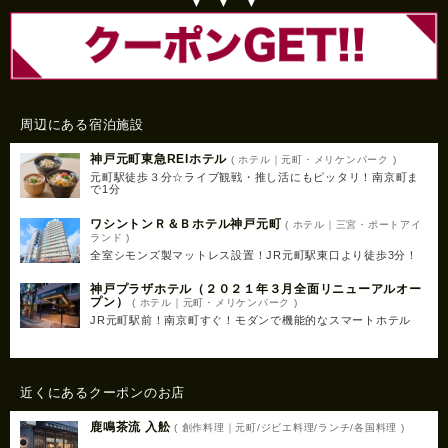
▼ ▼ ▼
周辺にある宿泊施設
神戸元町東急REIホテル
( ホテル｜元町・メリケンパーク )
元町駅徒歩３分☆ライブ観戦・推し活にもピッタリ！南京町ま
で1分
ワシントンＲ＆Ｂホテル神戸元町
( ホテル｜三宮・ポートアイ
ランド )
全室シモンズ製マットレス設置！JR元町駅東口より徒歩3分！
神戸プラザホテル（２０２１年３月全面リニューアルオー
プン）
( ホテル｜元町・メリケンパーク )
JR元町駅前！南京町すぐ！モダンで機能的なスマートホテル
近くにあるクーポンのお店
鹿鳴茶流 入舩
( 創作料理｜元町/ジビエ料理/ランチ/各国料理 )