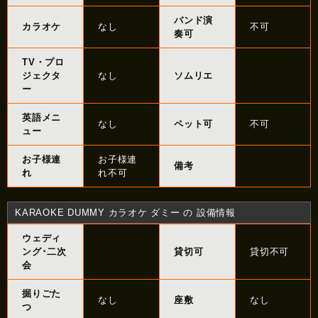
バンド演
カラオケ
なし
不可
奏可
TV・プロ
ジェクタ
なし
ソムリエ
ー
英語メニ
なし
ペット可
不可
ュー
お子様連
お子様連
備考
れ
れ不可
KARAOKE DUMMY カラオケ ダミー の 設備情報
ウェディ
ング･二次
貸切可
貸切不可
会
掘りごた
なし
座敷
なし
つ