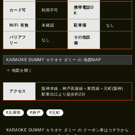
携帯電話O
カード可
利用不可
K
WiFi 有無
未確認
駐車場
なし
バリアフ
その他設
なし
リー
備
KARAOKE DUMMY カラオケ ダミー の 地図MAP
⇒ 地図を開く
阪神本線，神戸高速線＜東西線＞元町(阪神)
アクセス
駅東出口より徒歩約2分
#兵庫県
#神戸
#元町
KARAOKE DUMMY カラオケ ダミー の クーポン券はコチラから