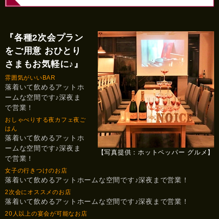
『各種2次会プラン
をご用意 おひとり
さまもお気軽に♪』
雰囲気がいいBAR
落着いて飲めるアットホ
ームな空間です♪深夜ま
で営業！
おしゃべりする夜カフェ夜ご
はん
落着いて飲めるアットホ
ームな空間です♪深夜ま
【写真提供：ホットペッパー グルメ】
で営業！
女子の行きつけのお店
落着いて飲めるアットホームな空間です♪深夜まで営業！
2次会にオススメのお店
落着いて飲めるアットホームな空間です♪深夜まで営業！
20人以上の宴会が可能なお店