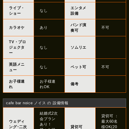
ライブ・
エンタメ
なし
ショー
設備
バンド演
カラオケ
あり
不可
奏可
TV・プロ
ジェクタ
なし
ソムリエ
ー
英語メニ
なし
ペット可
不可
ュー
お子様連
お子様連
備考
れ
れOK
cafe bar noice ノイス の 設備情報
結婚式2次
貸切可 ：
会プラン
ウェディ
最大60名
あり！
ング･二次
貸切可
様OK(20