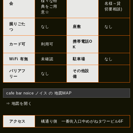
様々な特
会
名様～貸
典をご用
切要相談)
意☆
掘りごた
なし
座敷
なし
つ
携帯電話O
カード可
利用可
K
WiFi 有無
未確認
駐車場
なし
バリアフ
その他設
なし
リー
備
cafe bar noice ノイス の 地図MAP
⇒ 地図を開く
アクセス
橘通り側 一番街入口中めがねタワービル6F