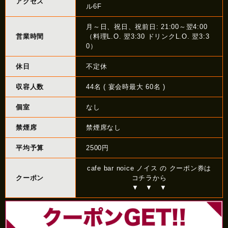
アクセス
ル6F
月～日、祝日、祝前日: 21:00～翌4:00
営業時間
（料理L.O. 翌3:30 ドリンクL.O. 翌3:3
0）
休日
不定休
収容人数
44名 ( 宴会時最大 60名 )
個室
なし
禁煙席
禁煙席なし
平均予算
2500円
cafe bar noice ノイス の クーポン券は
クーポン
コチラから
▼ ▼ ▼