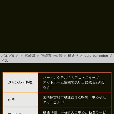
バルグルメ
＞
宮崎県
＞
宮崎市中心部
＞
橘通り
＞
cafe bar noice ノ
イス
バー・カクテル / カフェ・スイーツ
ジャンル・料理
アットホーム空間で思い出に残る2次会
を☆
宮崎県宮崎市橘通西３-10-40 中めがね
住所
タワービル6Ｆ
橘通り側 一番街入口中めがねタワービ