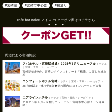
#宮崎県
#宮崎市中心部
#橘通り
cafe bar noice ノイス の クーポン券はコチラから
▼ ▼ ▼
周辺にある宿泊施設
アパホテル〈宮崎駅橘通〉2025年6月リニューアル
( ホテル
｜宮崎・青島・シーガイア )
宮崎駅徒歩9分。宮崎のメインストリート「橘通」に面した好立
地
コンフォートホテル宮崎
( ホテル｜宮崎・青島・シーガイア )
JR宮崎駅より車で約6分◆徒歩圏内にコインパーキング多数
エアラインホテル
( ホテル｜宮崎・青島・シーガイア )
２０２３年４月～全館リニューアル！宮崎市中心部！ドンキ直
結！