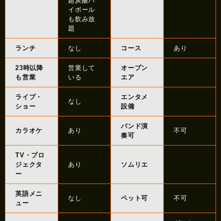
超炭酸ハ
イボール
も飲み放
題
ランチ
なし
コース
あり
23時以降
営業して
オープン
も営業
いる
エア
ライブ・
エンタメ
なし
ショー
設備
バンド演
カラオケ
あり
不可
奏可
TV・プロ
ジェクタ
あり
ソムリエ
ー
英語メニ
なし
ペット可
不可
ュー