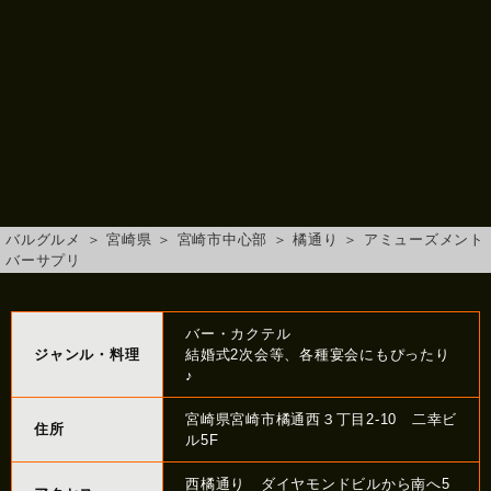
バルグルメ
＞
宮崎県
＞
宮崎市中心部
＞
橘通り
＞
アミューズメント
バーサプリ
バー・カクテル
ジャンル・料理
結婚式2次会等、各種宴会にもぴったり
♪
宮崎県宮崎市橘通西３丁目2-10 二幸ビ
住所
ル5F
西橘通り ダイヤモンドビルから南へ5