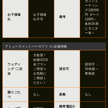
ガンシュ
ーティン
グ1回300
お子様連
お子様連
円 ダーツ
備考
れ
れ不可
100円～
各BOX席
にモニタ
ー有！
アミューズメントバーサプリ の 設備情報
大歓迎！
結婚式2次
ウェディ
会プラン
貸切可 ：
ング･二次
ご用意☆
貸切可
30名様～
会
お気軽に
要相談
ご相談く
ださい！
掘りごた
なし
座敷
なし
つ
携帯電話O