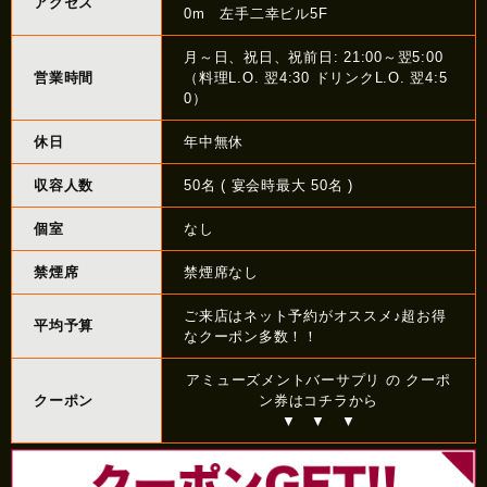
アクセス
0m 左手二幸ビル5F
月～日、祝日、祝前日: 21:00～翌5:00
営業時間
（料理L.O. 翌4:30 ドリンクL.O. 翌4:5
0）
休日
年中無休
収容人数
50名 ( 宴会時最大 50名 )
個室
なし
禁煙席
禁煙席なし
ご来店はネット予約がオススメ♪超お得
平均予算
なクーポン多数！！
アミューズメントバーサプリ の クーポ
クーポン
ン券はコチラから
▼ ▼ ▼