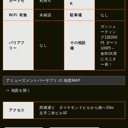
カード可
利用可
K
WiFi 有無
未確認
駐車場
なし
ガンシュ
ーティン
グ1回300
バリアフ
その他設
円 ダーツ
なし
リー
備
100円～
各BOX席
にモニタ
ー有！
アミューズメントバーサプリ の 地図MAP
⇒ 地図を開く
西橘通り ダイヤモンドビルから南へ50m
アクセス
左手二幸ビル5F