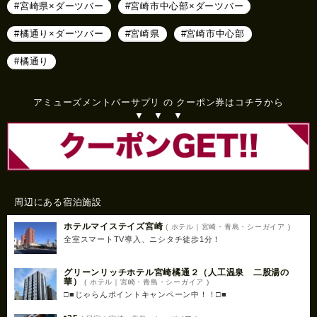
#宮崎県×ダーツバー
#宮崎市中心部×ダーツバー
#橘通り×ダーツバー
#宮崎県
#宮崎市中心部
#橘通り
アミューズメントバーサプリ の クーポン券はコチラから
▼ ▼ ▼
周辺にある宿泊施設
ホテルマイステイズ宮崎
( ホテル｜宮崎・青島・シーガイア )
全室スマートTV導入、ニシタチ徒歩1分！
グリーンリッチホテル宮崎橘通２（人工温泉 二股湯の
華）
( ホテル｜宮崎・青島・シーガイア )
□■じゃらんポイントキャンペーン中！！□■