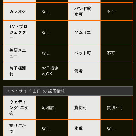
バンド演
カラオケ
なし
不可
奏可
TV・プロ
ジェクタ
なし
ソムリエ
ー
英語メニ
なし
ペット可
不可
ュー
お子様連
お子様連
備考
れ
れOK
スペイサイド 山口 の 設備情報
ウェディ
ング･二次
応相談
貸切可
貸切不可
会
掘りごた
なし
座敷
なし
つ