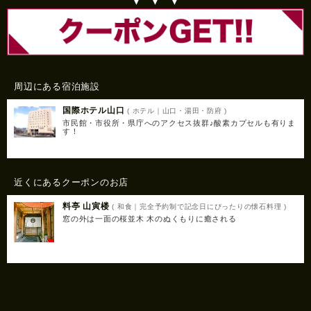
▼ ▼ ▼
周辺にある宿泊施設
国際ホテル山口
( ホテル｜山口・湯田・防府 )
市民館・市役所・県庁へのアクセス抜群♪酸素カプセルも有りま
す！
近くにあるクーポンのお店
料亭 山寅楼
( 和食｜完全予約制で記念日にぴったりの懐石料理 )
窓の外は一面の桜並木 木のぬくもりに癒される