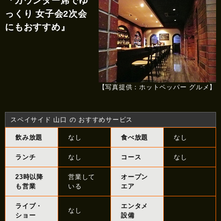
『カウンター席でゆ
っくり 女子会2次会
にもおすすめ』
【写真提供：ホットペッパー グルメ】
スペイサイド 山口 の おすすめサービス
飲み放題
なし
食べ放題
なし
ランチ
なし
コース
なし
23時以降
営業して
オープン
も営業
いる
エア
ライブ・
エンタメ
なし
ショー
設備