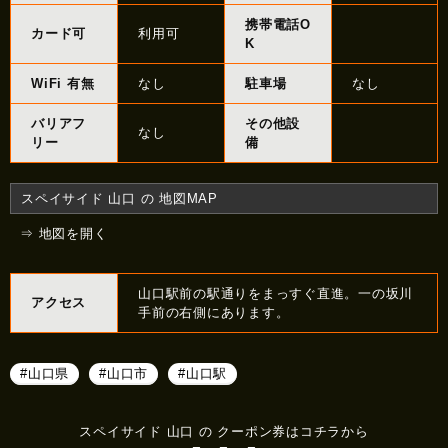
携帯電話O
カード可
利用可
K
WiFi 有無
なし
駐車場
なし
バリアフ
その他設
なし
リー
備
スペイサイド 山口 の 地図MAP
⇒ 地図を開く
山口駅前の駅通りをまっすぐ直進。一の坂川
アクセス
手前の右側にあります。
#山口県
#山口市
#山口駅
スペイサイド 山口 の クーポン券はコチラから