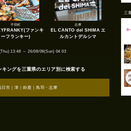
三
平田町
志摩
KYFRANKY(ファンキ
EL CANTO del SHIMA エ
ーフランキー)
ルカントデルシマ
hu) 13:48 ～ 26/08/09(Sun) 04:03
ンキングを三重県のエリア別に検索する
四日市
｜
津
｜
鈴鹿
｜
鳥羽・志摩