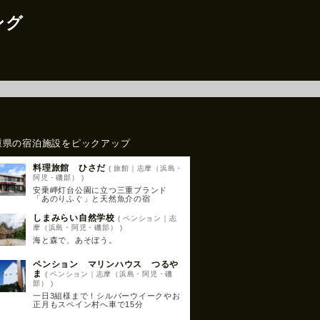
ング
重県の宿泊施設をピックアップ
料理旅館 ひさだ
( 旅館｜志摩（浜島・
阿児・磯部） )
安乗岬灯台公園に立つ三重ブランド
「あのりふぐ」と天然魚介の宿
しまみらい自然学校
( ペンション｜志
摩（浜島・阿児・磯部） )
海と森で、あそぼう。
ペンション マリンハウス つるや
ま
( ペンション｜志摩（浜島・阿児・磯
部） )
一日3組様まで！シルバーウイークやお
正月もスペイン村へ車で15分