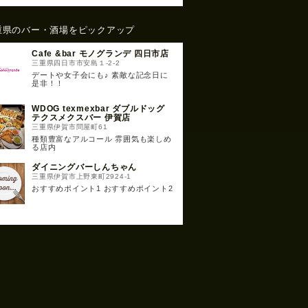
重県のバー・酒場をピックアップ
Cafe &bar モノグランデ 四日市店
三重県四日市市安島１-2-2
デートや女子会にも♪ 素敵な記念日に
是非！！
WDOG texmexbar ダブルドッグ
テクスメクスバー 伊賀店
三重県伊賀市問屋町61
種類豊富なアルコール 雰囲気も楽しめ
る店内
ダイニングバーしんちゃん
三重県伊賀市上野東町2924-1
おすすめポイント1 おすすめポイント2