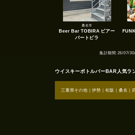
桑名市
Beer Bar TOBIRA ビアー
FUN
バートビラ
集計期間:26/07/30(T
ウイスキーボトルバーBAR人気ラ
三重県その他
｜
伊勢
｜
松阪
｜
桑名
｜