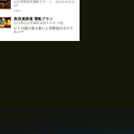
山口県周南市柳町２６－１ みかわやビル
1F
バー
真浪漫酒場 電氣ブラン
山口県山口市湯田温泉４-1-8 ２階
レトロ調の落ち着いた雰囲気のカクテ
ルバー