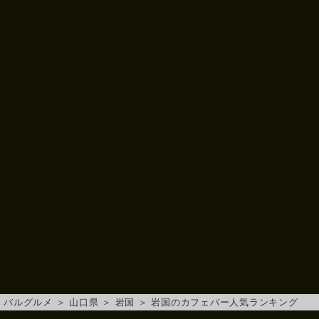
バルグルメ
＞
山口県
＞
岩国
＞
岩国のカフェバー人気ランキング