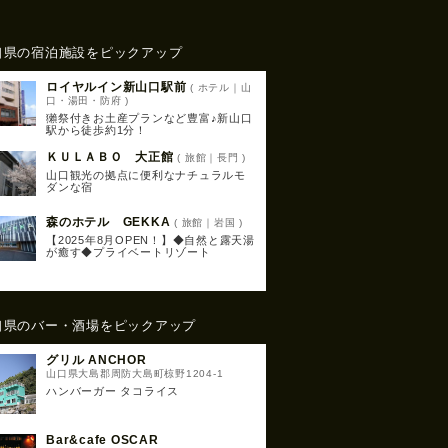
口県の宿泊施設をピックアップ
ロイヤルイン新山口駅前
( ホテル｜山
口・湯田・防府 )
獺祭付きお土産プランなど豊富♪新山口
駅から徒歩約1分！
ＫＵＬＡＢＯ 大正館
( 旅館｜長門 )
山口観光の拠点に便利なナチュラルモ
ダンな宿
森のホテル GEKKA
( 旅館｜岩国 )
【2025年8月OPEN！】◆自然と露天湯
が癒す◆プライベートリゾート
口県のバー・酒場をピックアップ
グリル ANCHOR
山口県大島郡周防大島町椋野1204-1
ハンバーガー タコライス
Bar&cafe OSCAR