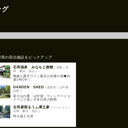
ング
梨県の宿泊施設をピックアップ
石和温泉 みなもと旅館
( 旅館｜石
和・勝沼・塩山 )
鴨鍋と露天ワイン風呂が自慢の宿◆内
湯24hOK！
GARDEN SHED
( 貸別荘｜山中湖・
忍野 )
富士山の麓、山中湖、ヴィンテージコ
テージで過ごす非日常の時間
古民家宿るうふ澤之家
( ペンション｜
石和・勝沼・塩山 )
時を超える宿