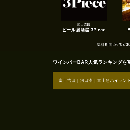
富士吉田
ビール居酒屋 3Piece
B
集計期間:26/07/30(T
ワインバーBAR人気ランキングを
富士吉田
｜
河口湖
｜
富士急ハイラン