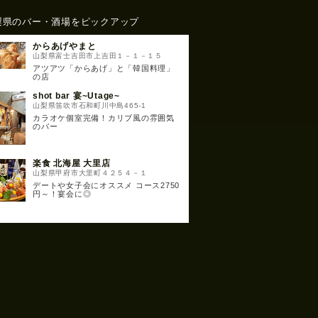
梨県のバー・酒場をピックアップ
からあげやまと
山梨県富士吉田市上吉田１－１－１５
アツアツ「からあげ」と「韓国料理」
の店
shot bar 宴~Utage~
山梨県笛吹市石和町川中島465-1
カラオケ個室完備！カリブ風の雰囲気
のバー
楽食 北海屋 大里店
山梨県甲府市大里町４２５４－１
デートや女子会にオススメ コース2750
円～！宴会に◎