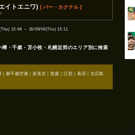
バーエイトエニワ)
[ バー・カクテル ]
F
hu) 13:48 ～ 26/08/06(Thu) 15:11
小樽・千歳・苫小牧・札幌近郊のエリア別に検索
樽
｜
新千歳空港
｜
岩見沢
｜
恵庭
｜
江別
｜
長沼
｜
北広島