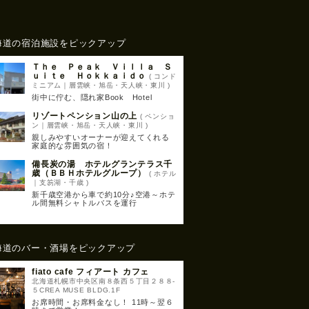
海道の宿泊施設をピックアップ
Ｔｈｅ Ｐｅａｋ Ｖｉｌｌａ Ｓ
ｕｉｔｅ Ｈｏｋｋａｉｄｏ
( コンド
ミニアム｜層雲峡・旭岳・天人峡・東川 )
街中に佇む、隠れ家Book Hotel
リゾートペンション山の上
( ペンショ
ン｜層雲峡・旭岳・天人峡・東川 )
親しみやすいオーナーが迎えてくれる
家庭的な雰囲気の宿！
備長炭の湯 ホテルグランテラス千
歳（ＢＢＨホテルグループ）
( ホテル
｜支笏湖・千歳 )
新千歳空港から車で約10分♪空港～ホテ
ル間無料シャトルバスを運行
海道のバー・酒場をピックアップ
fiato cafe フィアート カフェ
北海道札幌市中央区南８条西５丁目２８８-
５CREA MUSE BLDG.1F
お席時間・お席料金なし！ 11時～翌６