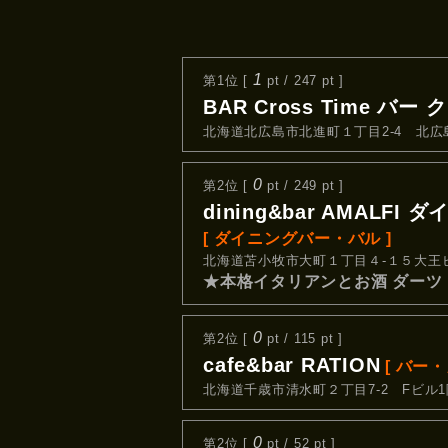
1
第1位 [
pt / 247 pt ]
BAR Cross Time バ
北海道北広島市北進町１丁目2-4 北広
0
第2位 [
pt / 249 pt ]
dining&bar AMAL
[ ダイニングバー・バル ]
北海道苫小牧市大町１丁目４-１５大王
★本格イタリアンとお酒 ダーツ
0
第2位 [
pt / 115 pt ]
cafe&bar RATION
[ バー・
北海道千歳市清水町２丁目7-2 Fビル1
0
第2位 [
pt / 52 pt ]