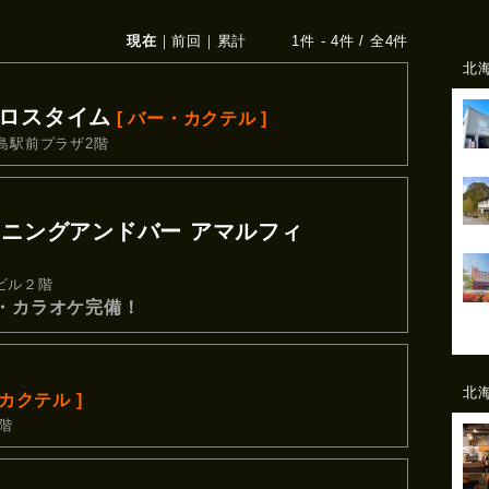
現在
｜
前回
｜
累計
1件 - 4件 / 全4件
北
ー クロスタイム
[ バー・カクテル ]
島駅前プラザ2階
FI ダイニングアンドバー アマルフィ
ビル２階
・カラオケ完備！
北
カクテル ]
階