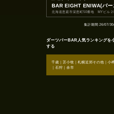
BAR EIGHT ENIWA(
北海道恵庭市栄恵町50番地 MYビル２
集計期間:26/07/30(T
ダーツバーBAR人気ランキングを
する
千歳
｜
苫小牧
｜
札幌近郊その他
｜
小
｜
石狩
｜
余市