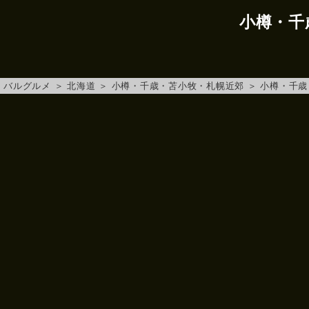
小樽・千
バルグルメ
＞
北海道
＞
小樽・千歳・苫小牧・札幌近郊
＞
小樽・千歳