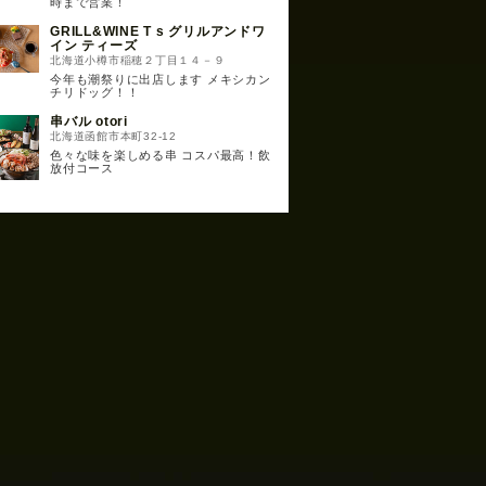
時まで営業！
GRILL&WINE T s グリルアンドワ
イン ティーズ
北海道小樽市稲穂２丁目１４－９
今年も潮祭りに出店します メキシカン
チリドッグ！！
串バル otori
北海道函館市本町32-12
色々な味を楽しめる串 コスパ最高！飲
放付コース