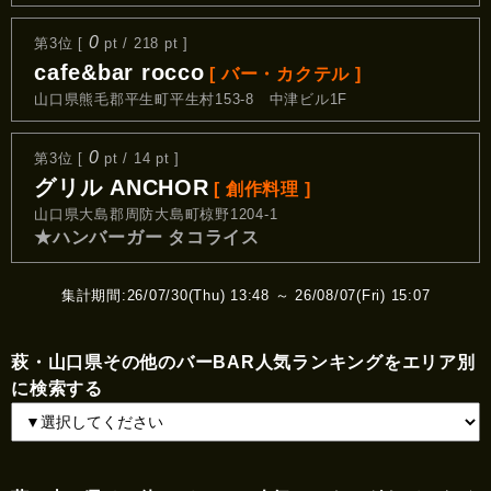
0
第3位 [
pt / 218 pt ]
cafe&bar rocco
[ バー・カクテル ]
山口県熊毛郡平生町平生村153-8 中津ビル1F
0
第3位 [
pt / 14 pt ]
グリル ANCHOR
[ 創作料理 ]
山口県大島郡周防大島町椋野1204-1
★ハンバーガー タコライス
集計期間:26/07/30(Thu) 13:48 ～ 26/08/07(Fri) 15:07
萩・山口県その他のバーBAR人気ランキングをエリア別
に検索する