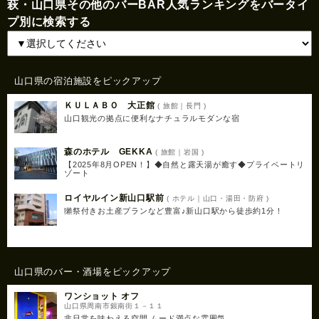
萩・山口県その他のバーBAR人気ランキングをバータイ
プ別に検索する
山口県の宿泊施設をピックアップ
ＫＵＬＡＢＯ 大正館
( 旅館｜長門 )
山口観光の拠点に便利なナチュラルモダンな宿
森のホテル GEKKA
( 旅館｜岩国 )
【2025年8月OPEN！】◆自然と露天湯が癒す◆プライベートリ
ゾート
ロイヤルイン新山口駅前
( ホテル｜山口・湯田・防府 )
獺祭付きお土産プランなど豊富♪新山口駅から徒歩約1分！
山口県のバー・酒場をピックアップ
ワンショット オフ
山口県周南市銀南街１－１１
非日常を味わえる空間 ムード満点な雰囲気