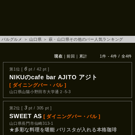
バルグルメ
＞
山口県
＞
萩・山口県その他のバー人気ランキング
現在
｜
前回
｜
累計
1件 - 4件 / 全4件
6
第1位 [
pt / 42 pt ]
NIKUのcafe bar AJITO アジト
[ ダイニングバー・バル ]
山口県山陽小野田市大学通２-5-3
3
第2位 [
pt / 305 pt ]
SWEET AS
[ ダイニングバー・バル ]
山口県長門市仙崎313-1
★多彩な料理を堪能 バリスタが入れる本格珈琲