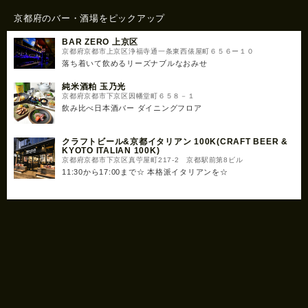
京都府のバー・酒場をピックアップ
BAR ZERO 上京区
京都府京都市上京区浄福寺通一条東西俵屋町６５６ー１０
落ち着いて飲めるリーズナブルなおみせ
純米酒粕 玉乃光
京都府京都市下京区因幡堂町６５８－１
飲み比べ日本酒バー ダイニングフロア
クラフトビール&京都イタリアン 100K(CRAFT BEER &
KYOTO ITALIAN 100K)
京都府京都市下京区真苧屋町217-2 京都駅前第8ビル
11:30から17:00まで☆ 本格派イタリアンを☆