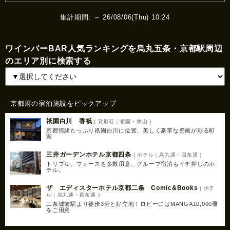
集計期間: ～ 26/08/06(Thu) 10:24
ワインバーBAR人気ランキングを烏丸五条・京都駅周辺
のエリア別に検索する
京都府の宿泊施設をピックアップ
祇園白川 香祇
( 貸別荘｜祇園・東山 )
京都情緒たっぷり祇園白川に位置、美しく豪華な壁画が彩る町
家
三井ガーデンホテル京都四条
( ホテル｜烏丸通・四条通 )
トリプル、フォースを多数用意、グループ宿泊もイチ押しのホ
テル。
ザ エディスターホテル京都二条 Comic&Books
( ホテ
ル｜烏丸通・四条通 )
二条城前駅より徒歩3分と好立地！ロビーにはMANGA10,000冊
をご用意