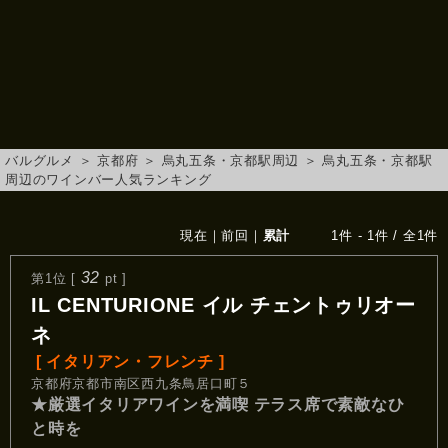
バルグルメ
＞
京都府
＞
烏丸五条・京都駅周辺
＞
烏丸五条・京都駅
周辺のワインバー人気ランキング
現在
｜
前回
｜
累計
1件 - 1件 / 全1件
32
第1位 [
pt ]
IL CENTURIONE イル チェントゥリオー
ネ
[ イタリアン・フレンチ ]
京都府京都市南区西九条鳥居口町５
★厳選イタリアワインを満喫 テラス席で素敵なひ
と時を