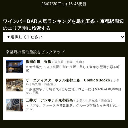
26/07/30(Thu) 13:48更新
ワインバーBAR人気ランキングを烏丸五条・京都駅周辺
のエリア別に検索する
京都府の宿泊施設をピックアップ
祇園白川 香祇
( 貸別荘｜祇園・東山 )
京都情緒たっぷり祇園白川に位置、美しく豪華な壁画が彩る町
家
ザ エディスターホテル京都二条 Comic&Books
( ホテ
ル｜烏丸通・四条通 )
二条城前駅より徒歩3分と好立地！ロビーにはMANGA10,000冊
をご用意
三井ガーデンホテル京都四条
( ホテル｜烏丸通・四条通 )
トリプル、フォースを多数用意、グループ宿泊もイチ押しのホ
テル。