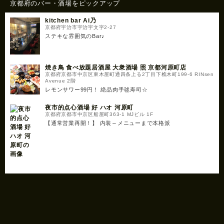
京都府のバー・酒場をピックアップ
kitchen bar Ai乃
京都府宇治市宇治宇文字2-27
ステキな雰囲気のBar♪
焼き鳥 食べ放題居酒屋 大衆酒場 照 京都河原町店
京都府京都市中京区東木屋町通四条上る2丁目下樵木町199-6 RINsen
Avenue 2階
レモンサワー99円！ 絶品肉手毬寿司☆
夜市的点心酒場 好 ハオ 河原町
京都府京都市中京区船屋町363-1 MJビル 1F
【通常営業再開！】 内装～メニューまで本格派