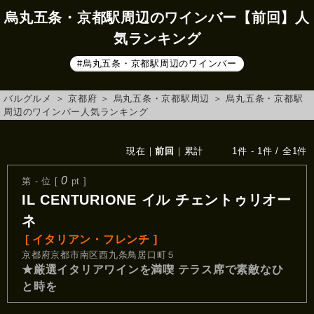
烏丸五条・京都駅周辺のワインバー【前回】人
気ランキング
#烏丸五条・京都駅周辺のワインバー
バルグルメ
＞
京都府
＞
烏丸五条・京都駅周辺
＞
烏丸五条・京都駅
周辺のワインバー人気ランキング
現在
｜
前回
｜
累計
1件 - 1件 / 全1件
0
第 - 位 [
pt ]
IL CENTURIONE イル チェントゥリオー
ネ
[ イタリアン・フレンチ ]
京都府京都市南区西九条鳥居口町５
★厳選イタリアワインを満喫 テラス席で素敵なひ
と時を