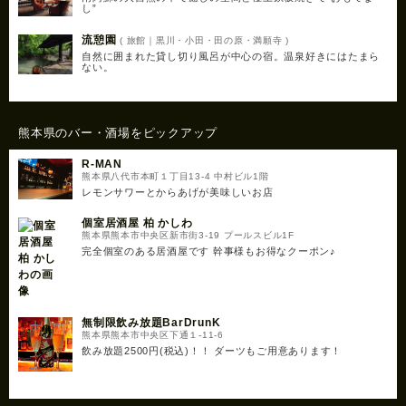
し”
流憩園
( 旅館｜黒川・小田・田の原・満願寺 )
自然に囲まれた貸し切り風呂が中心の宿。温泉好きにはたまら
ない。
熊本県のバー・酒場をピックアップ
R-MAN
熊本県八代市本町１丁目13-4 中村ビル1階
レモンサワーとからあげが美味しいお店
個室居酒屋 柏 かしわ
熊本県熊本市中央区新市街3-19 プールスビル1F
完全個室のある居酒屋です 幹事様もお得なクーポン♪
無制限飲み放題BarDrunK
熊本県熊本市中央区下通１-11-6
飲み放題2500円(税込)！！ ダーツもご用意あります！