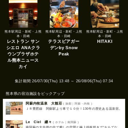
熊本駅周辺・新町・上熊
熊本駅周辺・新町・上熊
熊本駅周辺・新町・上熊
本・田崎
本・田崎
本・田崎
レストラン サン
テラスビアガー
HITAKI
シエロ ANAクラ
デンby Snow
ウンプラザホテ
Peak
ル熊本ニュース
カイ
集計期間:26/07/30(Thu) 13:48 ～ 26/08/06(Thu) 07:34
熊本県の宿泊施設をピックアップ
阿蘇内牧温泉 大観荘
( 旅館｜阿蘇・内牧 )
ＪＲ豊肥線 阿蘇駅より車で１０分！130年の歴史ある温泉宿。
Le Ciel 縷々
( ホテル｜南阿蘇 )
南阿蘇の大自然の中で癒しの空間と極上鉄板焼きで“おもてな