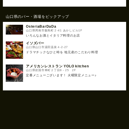
山口県のバー・酒場をピックアップ
OsteriaBarDaDa
山口県周南市飯島町２-41 あかしビル1F
いろんなお酒とイタリア料理のお店
イソズバー
山口県山口市湯田温泉４-2-27
ドラマチックなひと時を 地元産のこだわり料理
アメリカンレストラン YOLO kitchen
山口県岩国市車町２丁目8－25 2F
定番メニューございます！ 火曜限定メニュー♪