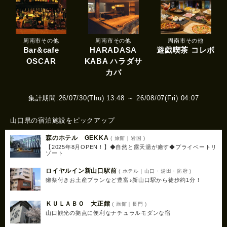
周南市その他
周南市その他
周南市その他
Bar&cafe
HARADASA
遊戯喫茶 コレボ
OSCAR
KABA ハラダサ
カバ
集計期間:26/07/30(Thu) 13:48 ～ 26/08/07(Fri) 04:07
山口県の宿泊施設をピックアップ
森のホテル GEKKA
( 旅館｜岩国 )
【2025年8月OPEN！】◆自然と露天湯が癒す◆プライベートリ
ゾート
ロイヤルイン新山口駅前
( ホテル｜山口・湯田・防府 )
獺祭付きお土産プランなど豊富♪新山口駅から徒歩約1分！
ＫＵＬＡＢＯ 大正館
( 旅館｜長門 )
山口観光の拠点に便利なナチュラルモダンな宿