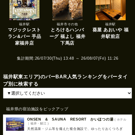
福井駅
福井市その他
福井駅
マジックレスト
とろけるハンバ
葵屋 あおいや 福
ラン&バー 手品
ーグ 福よし 福井
井駅前店
家福井店
下馬店
集計期間:26/07/30(Thu) 13:48 ～ 26/08/07(Fri) 11:26
福井駅東エリア}のバーBAR人気ランキングをバータイ
プ別に検索する
福井県の宿泊施設をピックアップ
ONSEN & SAUNA RESORT かいほつの湯
( ホテル
｜福井・鯖江 )
天然温泉・ジム等を備えた複合施設で、ゆったりおくつろぎ