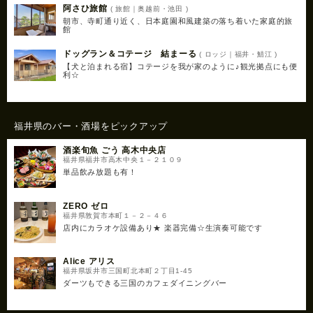
阿さひ旅館
( 旅館｜奥越前・池田 )
朝市、寺町通り近く、日本庭園和風建築の落ち着いた家庭的旅
館
ドッグラン＆コテージ 結まーる
( ロッジ｜福井・鯖江 )
【犬と泊まれる宿】コテージを我が家のように♪観光拠点にも便
利☆
福井県のバー・酒場をピックアップ
酒楽旬魚 ごう 高木中央店
福井県福井市高木中央１－２１０９
単品飲み放題も有！
ZERO ゼロ
福井県敦賀市本町１－２－４６
店内にカラオケ設備あり★ 楽器完備☆生演奏可能です
Alice アリス
福井県坂井市三国町北本町２丁目1-45
ダーツもできる三国のカフェダイニングバー