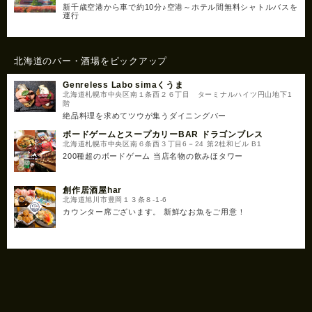
新千歳空港から車で約10分♪空港～ホテル間無料シャトルバスを
運行
北海道のバー・酒場をピックアップ
Genreless Labo simaくうま
北海道札幌市中央区南１条西２６丁目 ターミナルハイツ円山地下1
階
絶品料理を求めてツウが集うダイニングバー
ボードゲームとスープカリーBAR ドラゴンブレス
北海道札幌市中央区南６条西３丁目6－24 第2桂和ビル B1
200種超のボードゲーム 当店名物の飲みほタワー
創作居酒屋har
北海道旭川市豊岡１３条８-1-6
カウンター席ございます。 新鮮なお魚をご用意！