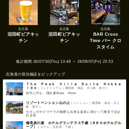
北広島
北広島
北広島
沼田町ビアキッ
沼田町ビアキッ
BAR Cross
チン
チン
Time バー クロ
スタイム
集計期間:26/07/30(Thu) 13:48 ～ 26/08/07(Fri) 23:53
北海道の宿泊施設をピックアップ
Ｔｈｅ Ｐｅａｋ Ｖｉｌｌａ Ｓｕｉｔｅ Ｈｏｋｋａ
ｉｄｏ
( コンドミニアム｜層雲峡・旭岳・天人峡・東川 )
街中に佇む、隠れ家Book Hotel
リゾートペンション山の上
( ペンション｜層雲峡・旭岳・天人
峡・東川 )
モモンガやクマゲラの観察も出来る温泉に浸かって格安で泊ま
れる宿
備長炭の湯 ホテルグランテラス千歳（ＢＢＨホテルグル
ープ）
( ホテル｜支笏湖・千歳 )