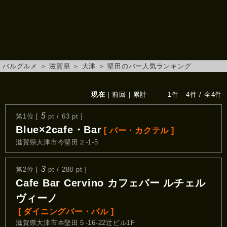
バルグルメ
＞
滋賀県
＞
大津
＞
堅田のバー人気ランキング
現在
｜
前回
｜
累計
1件 - 4件 / 全4件
5
第1位 [
pt / 63 pt ]
Blue×2cafe・Bar
[ バー・カクテル ]
滋賀県大津市今堅田２-1-5
3
第2位 [
pt / 288 pt ]
Cafe Bar Cervino カフェバー ルチェル
ヴィーノ
[ ダイニングバー・バル ]
滋賀県大津市本堅田５-16-22辻ビル1F