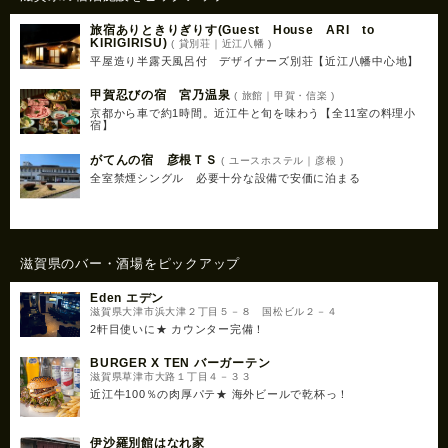
旅宿ありときりぎりす(Guest House ARI to
KIRIGIRISU)
( 貸別荘｜近江八幡 )
平屋造り半露天風呂付 デザイナーズ別荘【近江八幡中心地】
甲賀忍びの宿 宮乃温泉
( 旅館｜甲賀・信楽 )
京都から車で約1時間。近江牛と旬を味わう【全11室の料理小
宿】
がてんの宿 彦根ＴＳ
( ユースホステル｜彦根 )
全室禁煙シングル 必要十分な設備で安価に泊まる
滋賀県のバー・酒場をピックアップ
Eden エデン
滋賀県大津市浜大津２丁目５－８ 国松ビル２－４
2軒目使いに★ カウンター完備！
BURGER X TEN バーガーテン
滋賀県草津市大路１丁目４－３３
近江牛100％の肉厚パテ★ 海外ビールで乾杯っ！
伊沙羅別館はなれ家