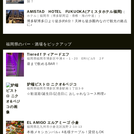
分！
AMISTAD HOTEL FUKUOKA(アミスタホテル福岡)
(
ホテル｜福岡市（博多駅周辺・香椎・海の中道） )
博多駅博多口より徒歩約6分！天神も徒歩圏内なので観光の拠点
に♪
福岡県のバー・酒場をピックアップ
Tiered f ティアードエフ
福岡県福岡市博多区中洲４－1－20 ERIビル5 ２F
昼まで飲めるBAR！
炉端ビストロ ニクオ&ベジコ
福岡県福岡市博多区博多駅南１丁目3-9
☆歓送迎/誕生日/記念日に おしゃれなコース料理♪
EL AMIGO エルアミーゴ 小倉
福岡県北九州市小倉北区浅野２-10-13
本格メキシカンバル♪ 4名様テーブル！貸切もOK