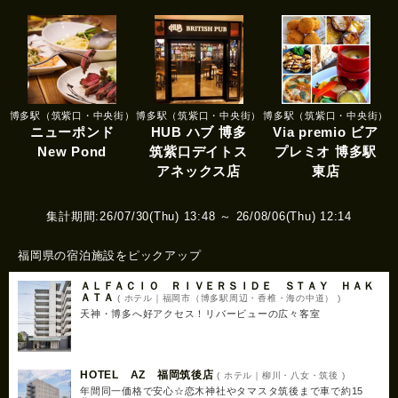
博多駅（筑紫口・中央街）
博多駅（筑紫口・中央街）
博多駅（筑紫口・中央街）
ニューポンド
HUB ハブ 博多
Via premio ビア
New Pond
筑紫口デイトス
プレミオ 博多駅
アネックス店
東店
集計期間:26/07/30(Thu) 13:48 ～ 26/08/06(Thu) 12:14
福岡県の宿泊施設をピックアップ
ＡＬＦＡＣＩＯ ＲＩＶＥＲＳＩＤＥ ＳＴＡＹ ＨＡＫ
ＡＴＡ
( ホテル｜福岡市（博多駅周辺・香椎・海の中道） )
天神・博多へ好アクセス！リバービューの広々客室
HOTEL AZ 福岡筑後店
( ホテル｜柳川・八女・筑後 )
年間同一価格で安心☆恋木神社やタマスタ筑後まで車で約15